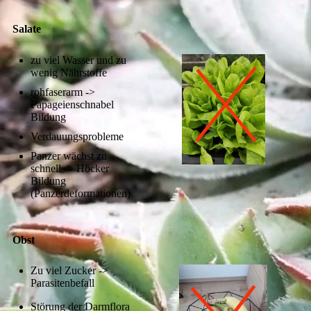
Salate
zu viel Wasser und zu
wenig Nährstoffe
rohfaserarm ->
Papageienschnabel
Bildung
Verdauungsprobleme
Panzer wächst zu
schnell -> Höcker
Bildung
(Panzerdeformationen)
Obst
Zu viel Zucker ->
Parasitenbefall
Störung der Darmflora