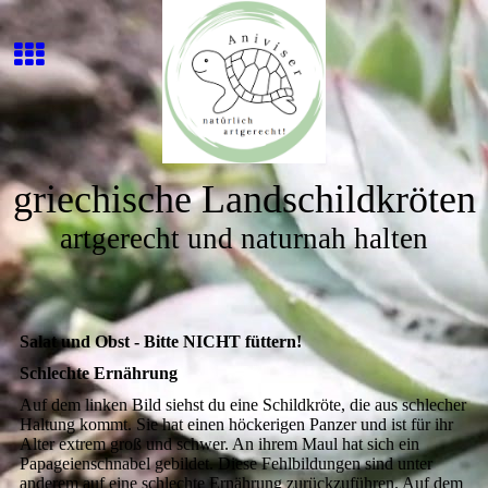
griechische Landschildkröten
artgerecht und naturnah halten
Salat und Obst - Bitte NICHT füttern!
Schlechte Ernährung
Auf dem linken Bild siehst du eine Schildkröte, die aus schlecher
Haltung kommt. Sie hat einen höckerigen Panzer und ist für ihr
Alter extrem groß und schwer. An ihrem Maul hat sich ein
Papageienschnabel gebildet. Diese Fehlbildungen sind unter
anderem auf eine schlechte Ernährung zurückzuführen. Auf dem