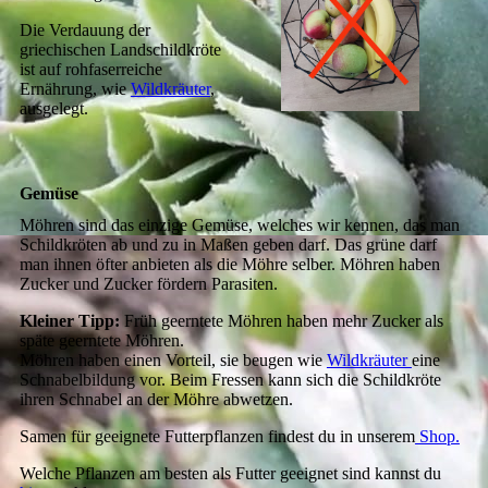
Die Verdauung der
griechischen Landschildkröte
ist auf rohfaserreiche
Ernährung, wie
Wildkräuter
,
ausgelegt.
Gemüse
Möhren sind das einzige Gemüse, welches wir kennen, das man
Schildkröten ab und zu in Maßen geben darf. Das grüne darf
man ihnen öfter anbieten als die Möhre selber. Möhren haben
Zucker und Zucker fördern Parasiten.
Kleiner Tipp:
Früh geerntete Möhren haben mehr Zucker als
späte geerntete Möhren.
Möhren haben einen Vorteil, sie beugen wie
Wildkräuter
eine
Schnabelbildung vor. Beim Fressen kann sich die Schildkröte
ihren Schnabel an der Möhre abwetzen.
Samen für geeignete Futterpflanzen findest du in unserem
Shop.
Welche Pflanzen am besten als Futter geeignet sind kannst du